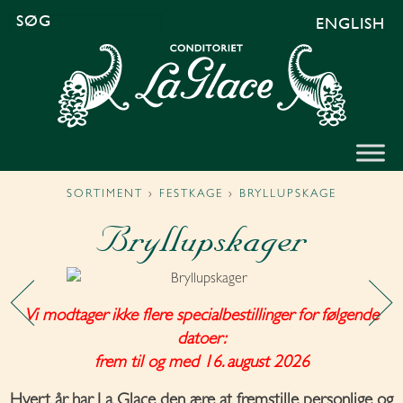
ENGLISH
SØG
EFTER:
SORTIMENT
›
FESTKAGE
›
BRYLLUPSKAGE
Bryllupskager
Vi modtager ikke flere specialbestillinger for følgende
datoer:
frem til og med 16. august 2026
Hvert år har La Glace den ære at fremstille personlige og