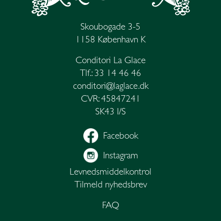
Skoubogade 3-5
1158 København K
Conditori La Glace
Tlf.: 33 14 46 46
conditori@laglace.dk
CVR: 45847241
SK43 I/S
Facebook
Instagram
Levnedsmiddel­kontrol
Tilmeld nyhedsbrev
FAQ