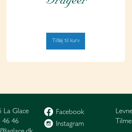
Tilføj til kurv
i La Glace
Levne
Facebook
4 46 46
Tilme
Instagram
@laglace.dk