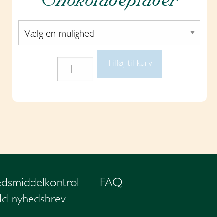
Tilføj til kurv
Chokoladeplader
antal
dsmiddel­kontrol
FAQ
ld nyhedsbrev