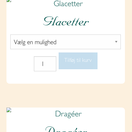
Glacetter
Tilføj til kurv
Glacetter
antal
Dragéer