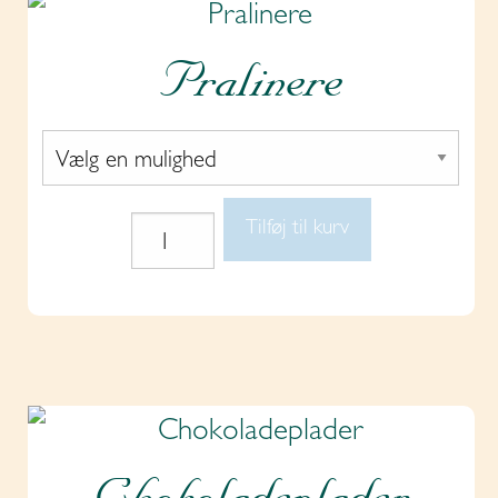
Pralinere
Tilføj til kurv
Pralinere
antal
Chokoladeplader