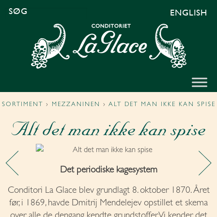
ENGLISH
SØG
EFTER:
SORTIMENT
›
MEZZANINEN
›
ALT DET MAN IKKE KAN SPISE
Alt det man ikke kan spise
Det periodiske kagesystem
Conditori La Glace blev grundlagt 8. oktober 1870. Året
før, i 1869, havde Dmitrij Mendelejev opstillet et skema
over alle de dengang kendte grundstoffer. Vi kender det