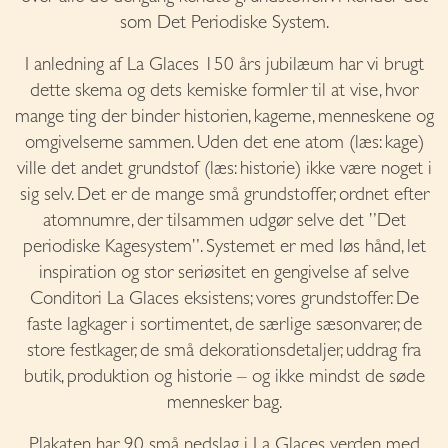
som Det Periodiske System.
I anledning af La Glaces 150 års jubilæum har vi brugt
dette skema og dets kemiske formler til at vise, hvor
mange ting der binder historien, kagerne, menneskene og
omgivelserne sammen. Uden det ene atom (læs: kage)
ville det andet grundstof (læs: historie) ikke være noget i
sig selv. Det er de mange små grundstoffer, ordnet efter
atomnumre, der tilsammen udgør selve det ”Det
periodiske Kagesystem”. Systemet er med løs hånd, let
inspiration og stor seriøsitet en gengivelse af selve
Conditori La Glaces eksistens; vores grundstoffer. De
faste lagkager i sortimentet, de særlige sæsonvarer, de
store festkager, de små dekorationsdetaljer, uddrag fra
butik, produktion og historie – og ikke mindst de søde
mennesker bag.
Plakaten har 90 små nedslag i La Glaces verden med