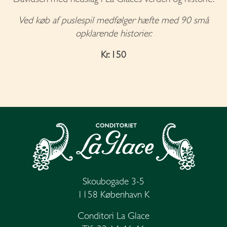
Ved køb af puslespil medfølger hæfte med 90 små
opklarende historier.
Kr. 150
Skoubogade 3-5
1158 København K
Conditori La Glace