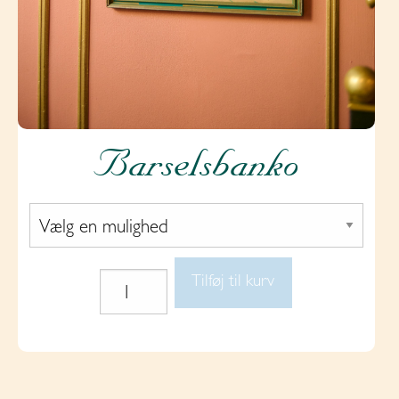
Barselsbanko
Tilføj til kurv
Barselsbanko
antal