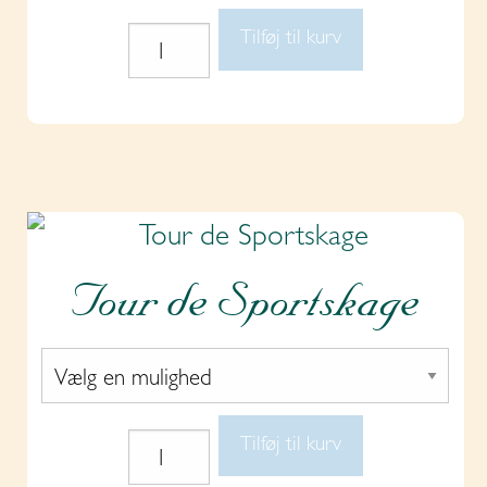
Tilføj til kurv
Kage
i
generationer
antal
Tour de Sportskage
Tilføj til kurv
Tour
de