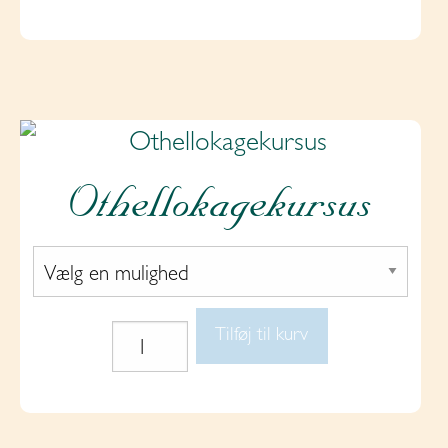
Othellokagekursus
Tilføj til kurv
Othellokagekursus
antal