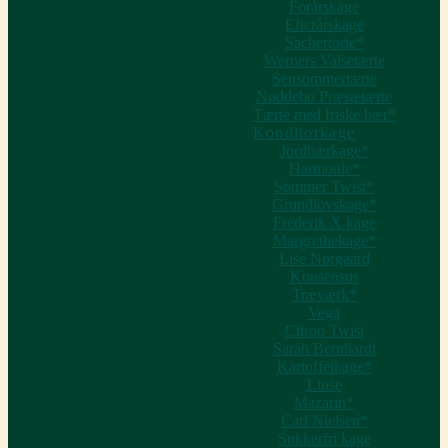
Forårskage
Efterårskage
Sachertorte*
Werners Valsetærte
Sensommertærte
Nøddebo Præstetærte
Tærte med friske bær*
Konditorkage
Jordbærkage*
Harmonie*
Sommer Twist*
Grundlovskage*
Frederik X kage
Margrethekage*
Lise Nørgaard
Konsensus
Træværk*
Vega
Citron Twist
Sarah Bernhardt
Kartoffelkage*
Linse
Mazarin*
Carl Nielsen*
Sukkerfri kage