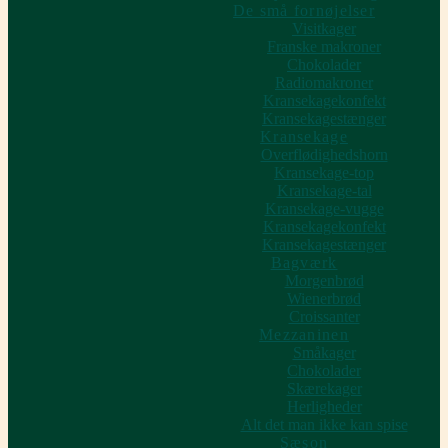
De små fornøjelser
Visitkager
Franske makroner
Chokolader
Radiomakroner
Kransekagekonfekt
Kransekagestænger
Kransekage
Overflødighedshorn
Kransekage-top
Kransekage-tal
Kransekage-vugge
Kransekagekonfekt
Kransekagestænger
Bagværk
Morgenbrød
Wienerbrød
Croissanter
Mezzaninen
Småkager
Chokolader
Skærekager
Herligheder
Alt det man ikke kan spise
Sæson