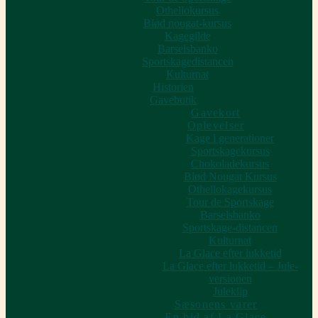
Othellokursus
Blød nougat-kursus
Kagegilde
Barselsbanko
Sportskagedistancen
Kulturnat
Historien
Gavebutik
Gavekort
Oplevelser
Kage i generationer
Sportskagekursus
Chokoladekursus
Blød Nougat Kursus
Othellokagekursus
Tour de Sportskage
Barselsbanko
Sportskage-distancen
Kulturnat
La Glace efter lukketid
La Glace efter lukketid – Jule-
versionen
Juleklip
Sæsonens varer
En bid af La Glace