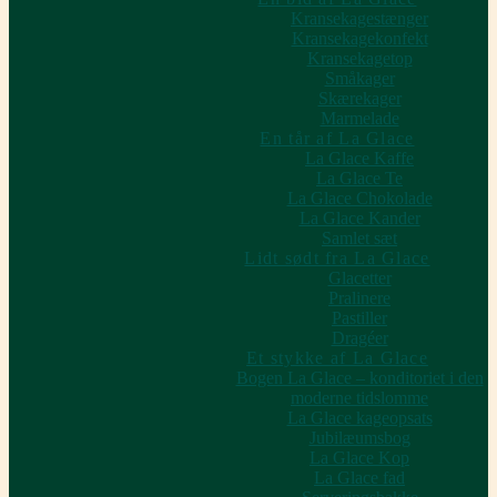
Kransekagestænger
Kransekagekonfekt
Kransekagetop
Småkager
Skærekager
Marmelade
En tår af La Glace
La Glace Kaffe
La Glace Te
La Glace Chokolade
La Glace Kander
Samlet sæt
Lidt sødt fra La Glace
Glacetter
Pralinere
Pastiller
Dragéer
Et stykke af La Glace
Bogen La Glace – konditoriet i den
moderne tidslomme
La Glace kageopsats
Jubilæumsbog
La Glace Kop
La Glace fad