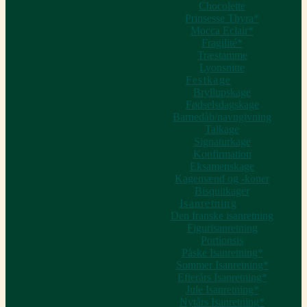
Chocolette
Prinsesse Thyra*
Mocca Eclair*
Fragilité*
Træstamme
Lyonsnitte
Festkage
Bryllupskage
Fødselsdagskage
Barnedåb/navngivning
Talkage
Signaturkage
Konfirmation
Eksamenskage
Kagemænd og -koner
Bisquitkager
Isanretning
Den franske isanretning
Figurisanretning
Portionsis
Påske Isanretning*
Sommer Isanretning*
Efterårs Isanretning*
Jule Isanretning*
Nytårs Isanretning*