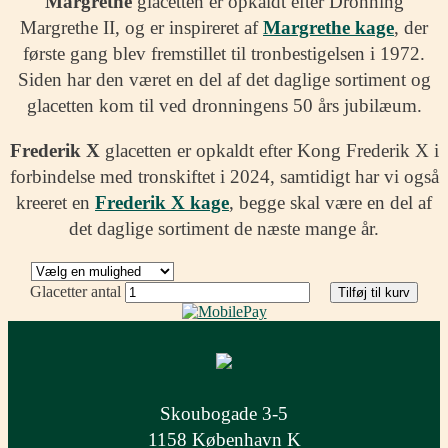
Margrethe
glacetten er opkaldt efter Dronning
Margrethe II, og er inspireret af
Margrethe kage
, der
første gang blev fremstillet til tronbestigelsen i 1972.
Siden har den været en del af det daglige sortiment og
glacetten kom til ved dronningens 50 års jubilæum.
Frederik X
glacetten er opkaldt efter Kong Frederik X i
forbindelse med tronskiftet i 2024, samtidigt har vi også
kreeret en
Frederik X kage
, begge skal være en del af
det daglige sortiment de næste mange år.
Glacetter antal
Tilføj til kurv
Skoubogade 3-5
1158 København K