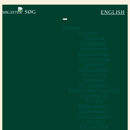
ENGLISH
SØG EFTER:
Sortiment
Lagkage
Sportskage
Valnøddekage
Othellolagkage
Georginelagkage
Volmer Sørensen
Rubinstein*
Appelsinlagkage
Karen Blixen
Æblelagkage
H.C. Andersen*
Schwarzwälder Kirschtorte*
Det gyldne tårn
H.C. Hat
Blåbær genskær*
Danmarkskage*
Cherry Christmas*
Lucky You*
Pineapple Pride