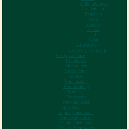
Helligtrekonger
Kyndelmisse
Fastelavn
Påske
Sommer
Efterår
Jul
Nytår
Allergener
Levering/betaling
Besøg La Glace
Konditoriet
Mezzaninen
Gæstesalonen
Adresse
Åbningstider
Bordbestilling
Baghuset
Værkstedet
Personligheder
Oplevelser
Kage i generationer
Sportskagekursus
Chokoladekursus
Tour de Sportskage