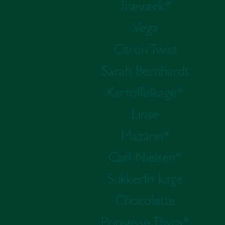
Træværk*
Vega
Citron Twist
Sarah Bernhardt
Kartoffelkage*
Linse
Mazarin*
Carl Nielsen*
Sukkerfri kage
Chocolette
Prinsesse Thyra*