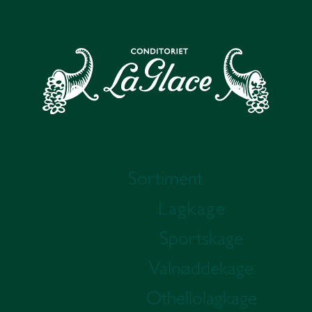
Sortiment
Lagkage
Sportskage
Valnøddekage
Othellolagkage